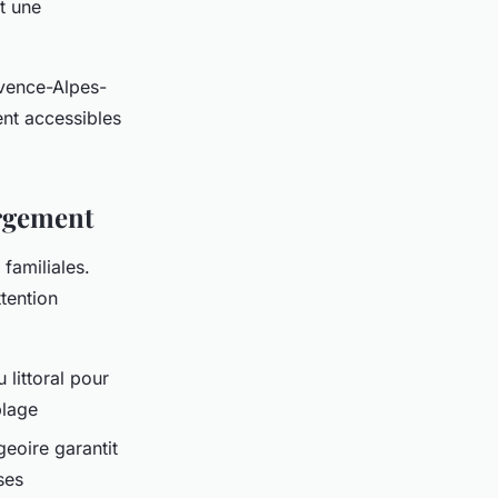
t une
ovence-Alpes-
nt accessibles
ergement
familiales.
ttention
 littoral pour
plage
eoire garantit
ses