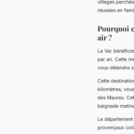
villages perchés
réussies en fami
Pourquoi c
air ?
Le Var bénéfici
par an. Cette m
vous détendre su
Cette destinati
kilomètres, vou
des Maures. Cett
baignade matina
Le département 
provençaux color