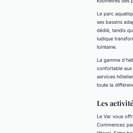
kilomètres des 
Le parc aquatiq
ses bassins adap
dédié, tandis qu
ludique transfo
lointaine.
La gamme d'hébe
confortable au
services hôtelier
toute la différe
Les activit
Le Var vous offr
Commencez par 