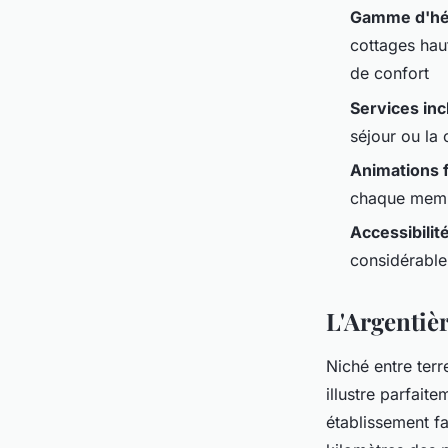
Gamme d'h
cottages hau
de confort
Services inc
séjour ou la
Animations f
chaque membr
Accessibilit
considérable
L'Argentièr
Niché entre ter
illustre parfaite
établissement fa