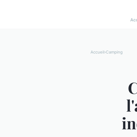
Acc
Accueil
›
Camping
C
l
in