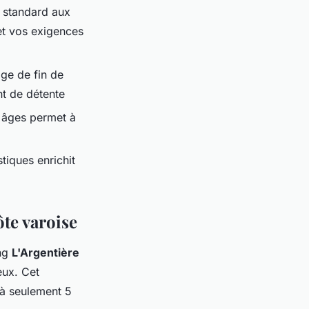
e standard aux
et vos exigences
age de fin de
nt de détente
 âges permet à
tiques enrichit
ôte varoise
ing
L'Argentière
eux. Cet
 à seulement 5