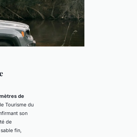
e
omètres de
 de Tourisme du
onfirmant son
té de
sable fin,