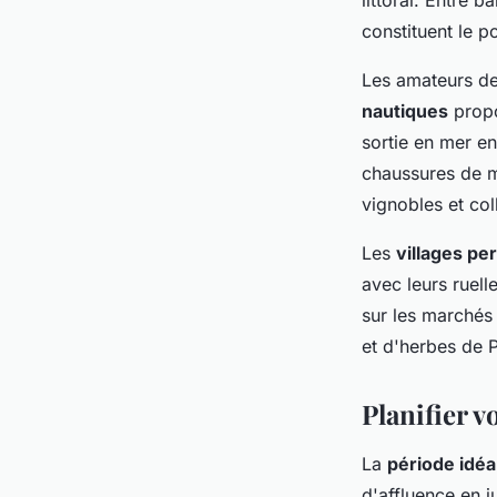
littoral. Entre 
constituent le p
Les amateurs de
nautiques
propo
sortie en mer en
chaussures de m
vignobles et col
Les
villages pe
avec leurs ruell
sur les marchés 
et d'herbes de 
Planifier v
La
période idéa
d'affluence en ju