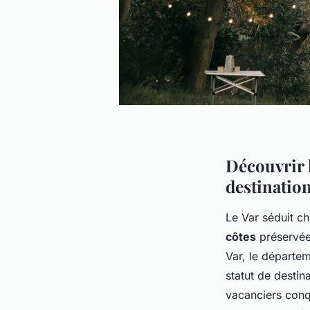
Découvrir 
destination
Le Var séduit c
côtes
préservées
Var, le départem
statut de destin
vacanciers conq