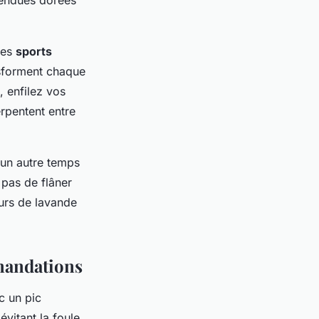
étendues dorées
des
sports
nsforment chaque
, enfilez vos
rpentent entre
un autre temps
 pas de flâner
eurs de lavande
mmandations
c un pic
évitant la foule,