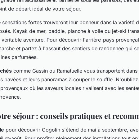
baignade rafraîchissante et farniente sous les parasols, ces 
oint de départ idéal de votre séjour.
 sensations fortes trouveront leur bonheur dans la variété 
sés. Kayak de mer, paddle, planche à voile ou jet-ski tra
 véritable aventure. Pour découvrir l'arrière-pays provençal
arche et partez à l'assaut des sentiers de randonnée qui se
lines parfumées.
rchés
comme Gassin ou Ramatuelle vous transportent dans 
es pavées et leurs panoramas à couper le souffle. N'oubliez
provençaux où les saveurs locales rivalisent avec les sent
Provence.
otre séjour : conseils pratiques et reco
le
pour découvrir Cogolin s'étend de mai à septembre, ave
illet-août. Pour profiter pleinement des installations tout en 