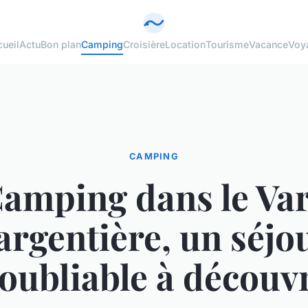
ueil
Actu
Bon plan
Camping
Croisière
Location
Tourisme
Vacance
Voy
CAMPING
amping dans le Var
'argentière, un séjo
oubliable à découv