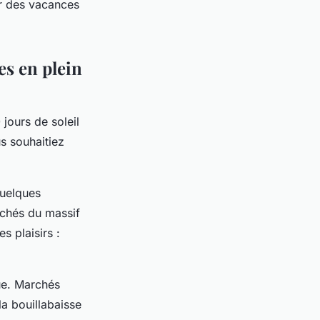
ur des vacances
es en plein
jours de soleil
s souhaitiez
quelques
rchés du massif
s plaisirs :
ue. Marchés
a bouillabaisse