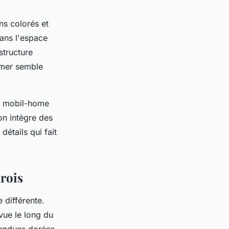
ns colorés et
dans l'espace
structure
 mer semble
Du mobil-home
n intègre des
 détails qui fait
arois
 différente.
vue le long du