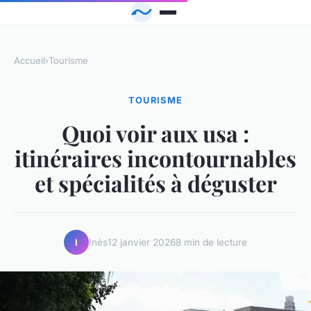
Accueil
›
Tourisme
TOURISME
Quoi voir aux usa :
itinéraires incontournables
et spécialités à déguster
Inès
12 janvier 2026
8 min de lecture
I